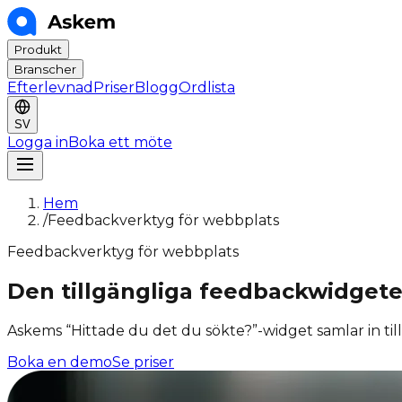
Produkt
Branscher
Efterlevnad
Priser
Blogg
Ordlista
SV
Logga in
Boka ett möte
Hem
/
Feedbackverktyg för webbplats
Feedbackverktyg för webbplats
Den tillgängliga feedbackwidgeten
Askems “Hittade du det du sökte?”-widget samlar in til
Boka en demo
Se priser