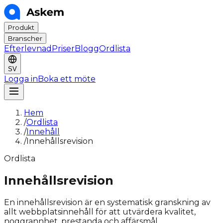
Produkt
Branscher
Efterlevnad
Priser
Blogg
Ordlista
SV
Logga in
Boka ett möte
Hem
/
Ordlista
/
Innehåll
/
Innehållsrevision
Ordlista
Innehållsrevision
En innehållsrevision är en systematisk granskning av
allt webbplatsinnehåll för att utvärdera kvalitet,
noggrannhet, prestanda och affärsmål.