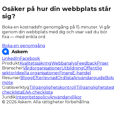
Osäker på hur din webbplats står
sig?
Boka en kostnadsfri genomgång på 15 minuter. Vi går
igenom din webbplats med dig och visar vad du bör
fixa — med enkla ord.
Boka en genomgång
LinkedIn
Facebook
Produkt
Kvalitetssäkring
Webbanalys
Feedback
Priser
Branscher
Vårdorganisationer
Utbildning
Offentlig
sektor
Ideella organisationer
Finans
E-handel
Resurser
Blogg
Efterlevnad
Ordlista
Användarguide
Bok
möte
Gratisverktyg
Tillgänglighetskontroll
Tillgänglighetstes
checklista
EAA-checklista
Juridik
Integritetspolicy
Användarvillkor
©
2026
Askem.
Alla rättigheter förbehållna.