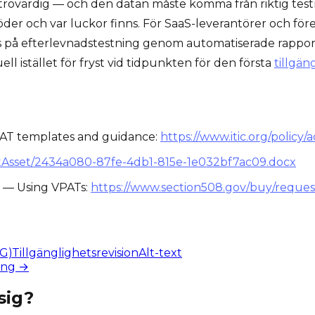
 trovärdig — och den datan måste komma från riktig test
töder och var luckor finns. För SaaS-leverantörer och f
å efterlevnadstestning genom automatiserade rapporter
l istället för fryst vid tidpunkten för den första
tillgän
PAT templates and guidance:
https://www.itic.org/policy/a
dotAsset/2434a080-87fe-4db1-815e-1e032bf7ac09.docx
ty — Using VPATs:
https://www.section508.gov/buy/request-
AG)
Tillgänglighetsrevision
Alt-text
ing →
sig?