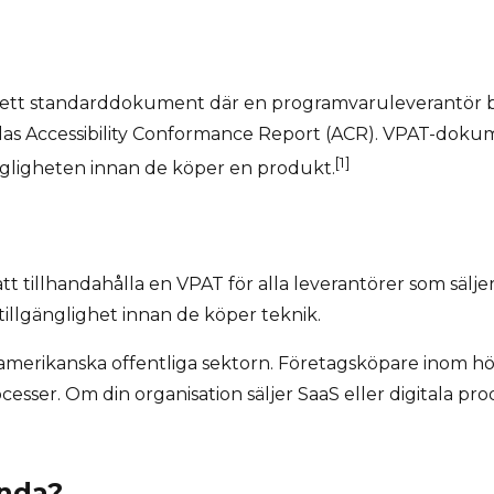
r ett standarddokument där en programvaruleverantör b
llas Accessibility Conformance Report (ACR). VPAT-doku
[1]
gligheten innan de köper en produkt.
 att tillhandahålla en VPAT för alla leverantörer som sälj
llgänglighet innan de köper teknik.
merikanska offentliga sektorn. Företagsköpare inom hö
r. Om din organisation säljer SaaS eller digitala produ
ända?