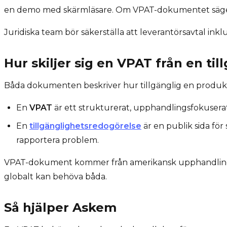
en demo med skärmläsare. Om VPAT-dokumentet säger "
Juridiska team bör säkerställa att leverantörsavtal inkl
Hur skiljer sig en VPAT från en ti
Båda dokumenten beskriver hur tillgänglig en produkt 
En
VPAT
är ett strukturerat, upphandlingsfokuserat 
En
tillgänglighetsredogörelse
är en publik sida för
rapportera problem.
VPAT-dokument kommer från amerikansk upphandlingsku
globalt kan behöva båda.
Så hjälper Askem