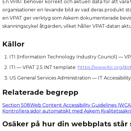
En VPAT behöver korrekt och aktuell data för att vara
organisationer en levande bild av vad deras produkt s
en VPAT ger verktyg som Askem dokumenterade bevis p
skanningscykel åtgärden, vilket håller VPAT-datan aktuel
Källor
ITI (Information Technology Industry Council) — V
ITI — VPAT 2.5 INT template:
https://www.itic.org/
US General Services Administration — IT Accessibili
Relaterade begrepp
Section 508
Web Content Accessibility Guidelines (WC
Kontrollera sidor automatiskt med Askem Kvalitetssäkr
Osäker på hur din webbplats står 