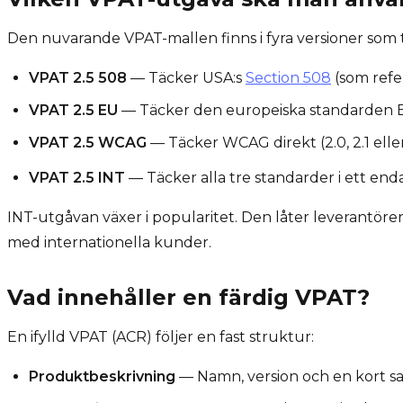
Den nuvarande VPAT-mallen finns i fyra versioner som t
VPAT 2.5 508
— Täcker USA:s
Section 508
(som refe
VPAT 2.5 EU
— Täcker den europeiska standarden EN
VPAT 2.5 WCAG
— Täcker WCAG direkt (2.0, 2.1 eller
VPAT 2.5 INT
— Täcker alla tre standarder i ett e
INT-utgåvan växer i popularitet. Den låter leverantör
med internationella kunder.
Vad innehåller en färdig VPAT?
En ifylld VPAT (ACR) följer en fast struktur:
Produktbeskrivning
— Namn, version och en kort 