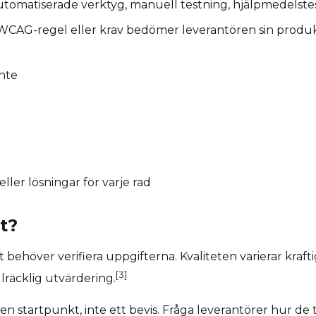
tomatiserade verktyg, manuell testning, hjälpmedelste
WCAG-regel eller krav bedömer leverantören sin produk
inte
ller lösningar för varje rad
t?
ehöver verifiera uppgifterna. Kvaliteten varierar krafti
[3]
lräcklig utvärdering.
 startpunkt, inte ett bevis. Fråga leverantörer hur de