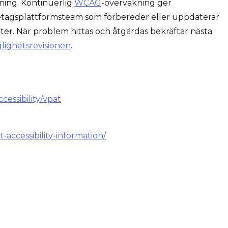
ning. Kontinuerlig
WCAG
-övervakning ger
öretagsplattformsteam som förbereder eller uppdaterar
. När problem hittas och åtgärdas bekräftar nästa
glighetsrevisionen
.
ccessibility/vpat
accessibility-information/