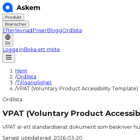
Produkt
Branscher
Efterlevnad
Priser
Blogg
Ordlista
SV
Logga in
Boka ett möte
Hem
/
Ordlista
/
Tillgänglighet
/
VPAT (Voluntary Product Accessibility Template)
Ordlista
VPAT (Voluntary Product Accessib
VPAT är ett standardiserat dokument som beskriver hur
Senast uppdaterad:
2026-03-20