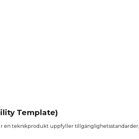
ility Template)
 en teknikprodukt uppfyller tillgänglighetsstandarder,