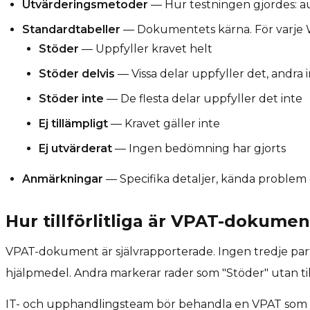
Utvärderingsmetoder
— Hur testningen gjordes: au
Standardtabeller
— Dokumentets kärna. För varje 
Stöder
— Uppfyller kravet helt
Stöder delvis
— Vissa delar uppfyller det, andra 
Stöder inte
— De flesta delar uppfyller det inte
Ej tillämpligt
— Kravet gäller inte
Ej utvärderat
— Ingen bedömning har gjorts
Anmärkningar
— Specifika detaljer, kända problem e
Hur tillförlitliga är VPAT-dokumen
VPAT-dokument är självrapporterade. Ingen tredje part b
hjälpmedel. Andra markerar rader som "Stöder" utan til
IT- och upphandlingsteam bör behandla en VPAT som en