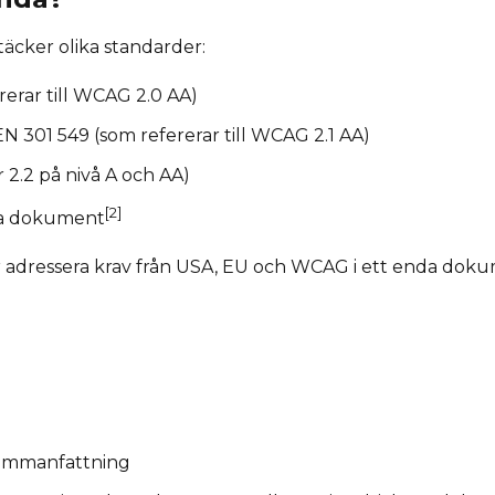
äcker olika standarder:
rerar till WCAG 2.0 AA)
 301 549 (som refererar till WCAG 2.1 AA)
 2.2 på nivå A och AA)
[2]
nda dokument
er adressera krav från USA, EU och WCAG i ett enda doku
sammanfattning