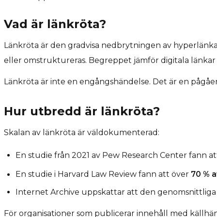
Vad är länkröta?
Länkröta är den gradvisa nedbrytningen av hyperlänkar 
eller omstruktureras. Begreppet jämför digitala länkar
Länkröta är inte en engångshändelse. Det är en pågående 
Hur utbredd är länkröta?
Skalan av länkröta är väldokumenterad:
En studie från 2021 av Pew Research Center fann a
En studie i Harvard Law Review fann att över
70 % av
Internet Archive uppskattar att den genomsnittlig
För organisationer som publicerar innehåll med källhänv