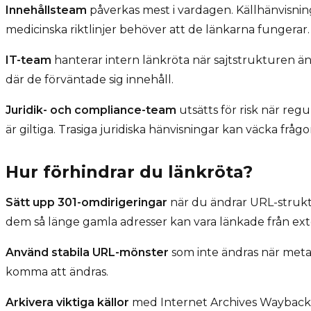
Innehållsteam
påverkas mest i vardagen. Källhänvisning
medicinska riktlinjer behöver att de länkarna fungerar
IT-team
hanterar intern länkröta när sajtstrukturen ä
där de förväntade sig innehåll.
Juridik- och compliance-team
utsätts för risk när regu
är giltiga. Trasiga juridiska hänvisningar kan väcka frå
Hur förhindrar du länkröta?
Sätt upp 301-omdirigeringar
när du ändrar URL-strukt
dem så länge gamla adresser kan vara länkade från exte
Använd stabila URL-mönster
som inte ändras när meta
komma att ändras.
Arkivera viktiga källor
med Internet Archives Wayback Ma