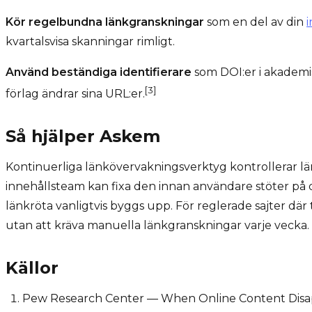
Kör regelbundna länkgranskningar
som en del av din
i
kvartalsvisa skanningar rimligt.
Använd beständiga identifierare
som DOI:er i akademis
[3]
förlag ändrar sina URL:er.
Så hjälper Askem
Kontinuerliga länkövervakningsverktyg kontrollerar län
innehållsteam kan fixa den innan användare stöter på
länkröta vanligtvis byggs upp. För reglerade sajter där
utan att kräva manuella länkgranskningar varje vecka.
Källor
Pew Research Center — When Online Content Disa