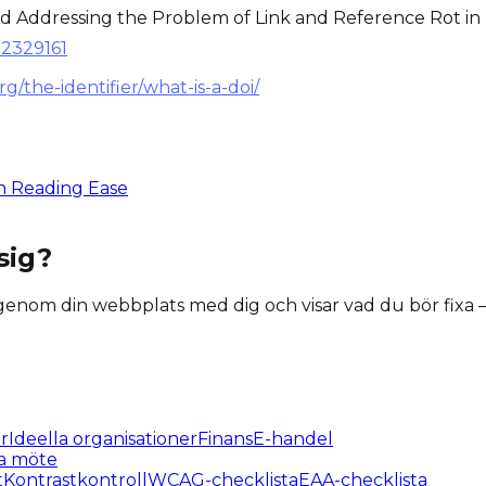
g and Addressing the Problem of Link and Reference Rot in 
=2329161
rg/the-identifier/what-is-a-doi/
h Reading Ease
sig?
igenom din webbplats med dig och visar vad du bör fixa
r
Ideella organisationer
Finans
E-handel
a möte
t
Kontrastkontroll
WCAG-checklista
EAA-checklista