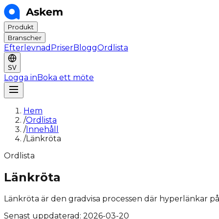
Produkt
Branscher
Efterlevnad
Priser
Blogg
Ordlista
SV
Logga in
Boka ett möte
Hem
/
Ordlista
/
Innehåll
/
Länkröta
Ordlista
Länkröta
Länkröta är den gradvisa processen där hyperlänkar på w
Senast uppdaterad:
2026-03-20