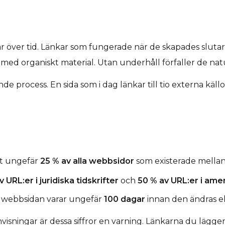
över tid. Länkar som fungerade när de skapades slutar fu
 med organiskt material. Utan underhåll förfaller de na
process. En sida som i dag länkar till tio externa källor 
tt ungefär
25 % av alla webbsidor
som existerade mellan 
 URL:er i juridiska tidskrifter
och
50 % av URL:er i am
a webbsidan varar ungefär
100 dagar
innan den ändras ell
isningar är dessa siffror en varning. Länkarna du lägger 