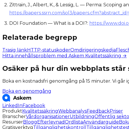
Zittrain, J., Albert, K., & Lessig, L. — Perma: Scopin
https://papers.ssrn.com/sol3/papers.cfm?abstract_id
DOI Foundation — What is a DOI?:
https://www.doi.o
Relaterade begrepp
Trasig länk
HTTP-statuskoder
Omdirigeringskedja
Flesc
Hitta innehållsproblem med Askem Kvalitetssäkring →
Osäker på hur din webbplats står 
Boka en kostnadsfri genomgång på 15 minuter. Vi går 
Boka en genomgång
LinkedIn
Facebook
Produkt
Kvalitetssäkring
Webbanalys
Feedback
Priser
Branscher
Vårdorganisationer
Utbildning
Offentlig sekto
Resurser
Blogg
Efterlevnad
Ordlista
Användarguide
Bok
Gratisverktyg
Tillgänglighetskontroll
Tillgänglighetstes