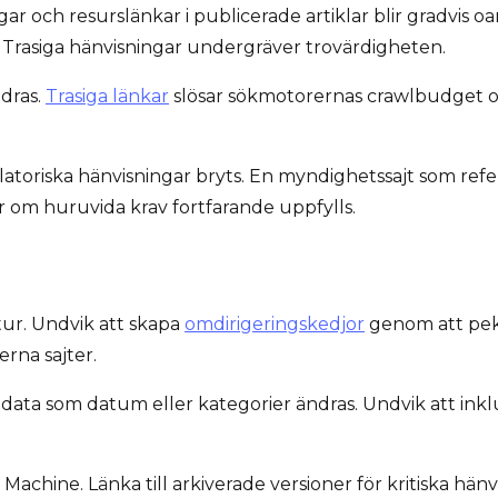
ar och resurslänkar i publicerade artiklar blir gradvis o
. Trasiga hänvisningar undergräver trovärdigheten.
ndras.
Trasiga länkar
slösar sökmotorernas crawlbudget oc
latoriska hänvisningar bryts. En myndighetssajt som refere
gor om huruvida krav fortfarande uppfylls.
ur. Undvik att skapa
omdirigeringskedjor
genom att peka
rna sajter.
data som datum eller kategorier ändras. Undvik att ink
chine. Länka till arkiverade versioner för kritiska hänv