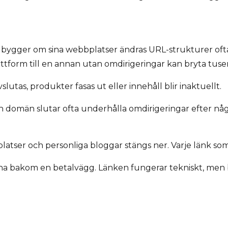
 bygger om sina webbplatser ändras URL-strukturer ofta. 
tform till en annan utan omdirigeringar kan bryta tusen
lutas, produkter fasas ut eller innehåll blir inaktuellt.
omän slutar ofta underhålla omdirigeringar efter några
atser och personliga bloggar stängs ner. Varje länk som p
mna bakom en betalvägg. Länken fungerar tekniskt, me