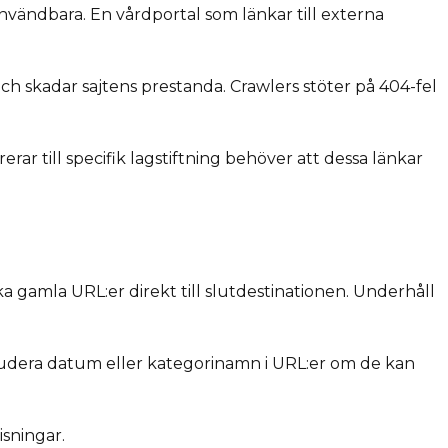
användbara. En vårdportal som länkar till externa
h skadar sajtens prestanda. Crawlers stöter på 404-fel
rar till specifik lagstiftning behöver att dessa länkar
 gamla URL:er direkt till slutdestinationen. Underhåll
ludera datum eller kategorinamn i URL:er om de kan
isningar.