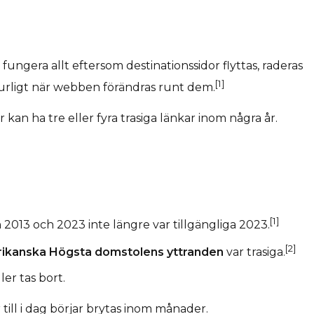
ngera allt eftersom destinationssidor flyttas, raderas
[1]
turligt när webben förändras runt dem.
kan ha tre eller fyra trasiga länkar inom några år.
[1]
2013 och 2023 inte längre var tillgängliga 2023.
[2]
erikanska Högsta domstolens yttranden
var trasiga.
er tas bort.
till i dag börjar brytas inom månader.