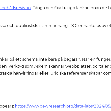
nnehållsrevision
. Fånga och fixa trasiga länkar innan de h
ka och publicistiska sammanhang. DOI:er hanteras av ett 
kar på ett schema, inte bara på begäran. När en fungera
 den. Verktyg som Askem skannar webbplatser, portaler 
 trasiga hänvisningar eller juridiska referenser skapar 
ppears:
https://www.pewresearch.org/data-labs/2024/05