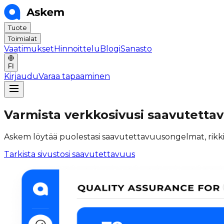
Tuote
Toimialat
Vaatimukset
Hinnoittelu
Blogi
Sanasto
FI
Kirjaudu
Varaa tapaaminen
Varmista verkkosivusi saavutettavu
Askem löytää puolestasi saavutettavuusongelmat, rikkinäis
Tarkista sivustosi saavutettavuus