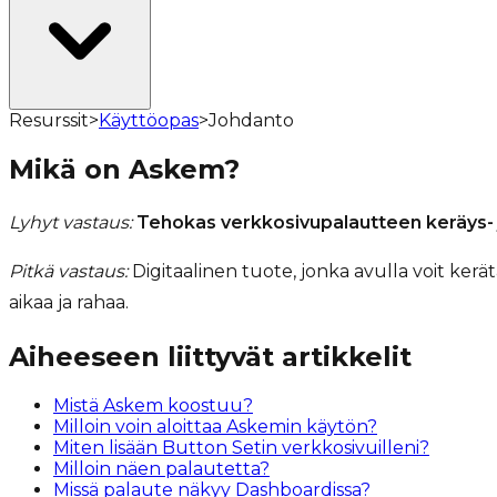
Resurssit
>
Käyttöopas
>
Johdanto
Mikä on Askem?
Lyhyt vastaus:
Tehokas verkkosivupalautteen keräys- j
Pitkä vastaus:
Digitaalinen tuote, jonka avulla voit kerätä
aikaa ja rahaa.
Aiheeseen liittyvät artikkelit
Mistä Askem koostuu?
Milloin voin aloittaa Askemin käytön?
Miten lisään Button Setin verkkosivuilleni?
Milloin näen palautetta?
Missä palaute näkyy Dashboardissa?