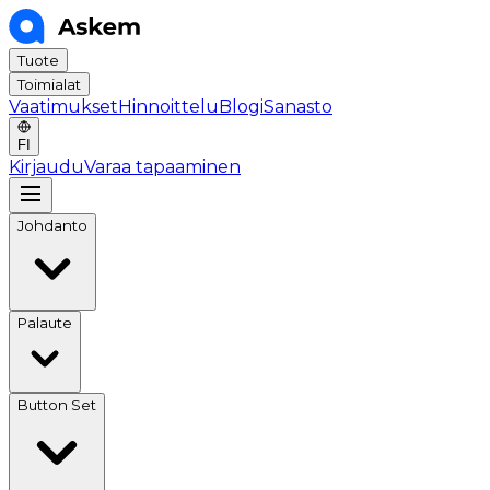
Tuote
Toimialat
Vaatimukset
Hinnoittelu
Blogi
Sanasto
FI
Kirjaudu
Varaa tapaaminen
Johdanto
Palaute
Button Set