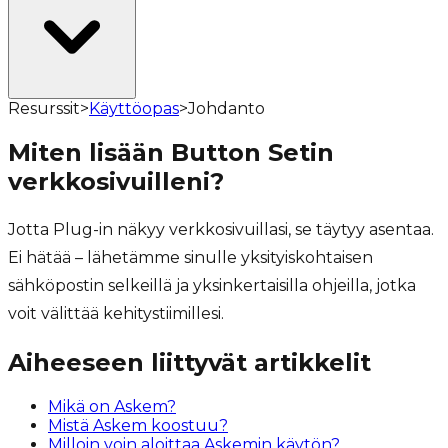
Resurssit
>
Käyttöopas
>
Johdanto
Miten lisään Button Setin
verkkosivuilleni?
Jotta Plug-in näkyy verkkosivuillasi, se täytyy asentaa.
Ei hätää – lähetämme sinulle yksityiskohtaisen
sähköpostin selkeillä ja yksinkertaisilla ohjeilla, jotka
voit välittää kehitystiimillesi.
Aiheeseen liittyvät artikkelit
Mikä on Askem?
Mistä Askem koostuu?
Milloin voin aloittaa Askemin käytön?