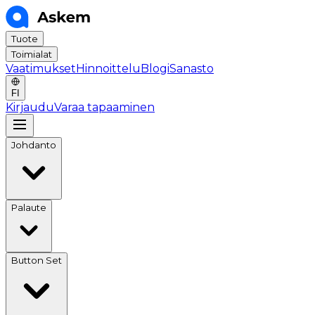
Tuote
Toimialat
Vaatimukset
Hinnoittelu
Blogi
Sanasto
FI
Kirjaudu
Varaa tapaaminen
Johdanto
Palaute
Button Set