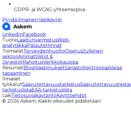
GDPR- ja WCAG-yhteensopiva
Pyydä ilmainen läpikäynti
LinkedIn
Facebook
Tuote
Laadunvarmistus
Web-
analytiikka
Palaute
Hinnat
Toimialat
Terveydenhuolto
Opetus
Julkinen
sektori
Ammattiliitot &
Järjestöt
Rahoitus
Verkkokauppa
Resurssit
Blogi
Vaatimukset
Sanasto
Käyttöopas
Varaa
tapaaminen
Ilmaiset
työkalut
Saavutettavuustarkistus
Saavutettavuustesta
tarkistuslista
EAA-tarkistuslista
Laki
Tietosuojakäytäntö
Käyttöehdot
©
2026
Askem.
Kaikki oikeudet pidätetään.