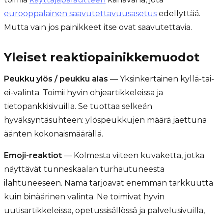
eurooppalainen saavutettavuusasetus
edellyttää.
Mutta vain jos painikkeet itse ovat saavutettavia.
Yleiset reaktiopainikkemuodot
Peukku ylös / peukku alas
— Yksinkertainen kyllä-tai-
ei-valinta. Toimii hyvin ohjeartikkeleissa ja
tietopankkisivuilla. Se tuottaa selkeän
hyväksyntäsuhteen: ylöspeukkujen määrä jaettuna
äänten kokonaismäärällä.
Emoji-reaktiot
— Kolmesta viiteen kuvaketta, jotka
näyttävät tunneskaalan turhautuneesta
ilahtuneeseen. Nämä tarjoavat enemmän tarkkuutta
kuin binäärinen valinta. Ne toimivat hyvin
uutisartikkeleissa, opetussisällössä ja palvelusivuilla,