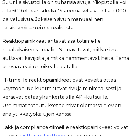
Suurilla sivustoilla on tuhansia sivuja. Yliopistolla voi
olla 500 ohjeartikkelia. Viranomaisella voi olla 2 000
palvelusivua. Jokaisen sivun manuaalinen
tarkistaminen ei ole realistista.
Reaktiopainikkeet antavat sisältötiimeille
reaaliaikaisen signaalin. Ne näyttävät, mitkä sivut
auttavat kävijöitä ja mitkä hämmentävät heitä. Tämä
korvaa arvailun oikealla datalla.
IT-tiimeille reaktiopainikkeet ovat keveitä ottaa
käyttöön. Ne kuormittavat sivuja minimaalisesti ja
keräävät dataa yksinkertaisilla API-kutsuilla.
Useimmat toteutukset toimivat olemassa olevien
analytiikkatyökalujen kanssa.
Laki- ja compliance-tiimeille reaktiopainikkeet voivat
toimia
käyttäjäpalautteen
kanavana, jota