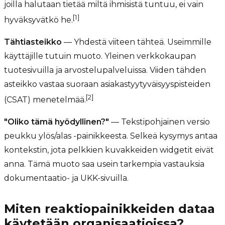
joilla halutaan tietää miltä ihmisistä tuntuu, ei vain
[1]
hyväksyvätkö he.
Tähtiasteikko
— Yhdestä viiteen tähteä. Useimmille
käyttäjille tutuin muoto. Yleinen verkkokaupan
tuotesivuilla ja arvostelupalveluissa. Viiden tähden
asteikko vastaa suoraan asiakastyytyväisyyspisteiden
[2]
(CSAT) menetelmää.
"Oliko tämä hyödyllinen?"
— Tekstipohjainen versio
peukku ylös/alas -painikkeesta. Selkeä kysymys antaa
kontekstin, jota pelkkien kuvakkeiden widgetit eivät
anna. Tämä muoto saa usein tarkempia vastauksia
dokumentaatio- ja UKK-sivuilla.
Miten reaktiopainikkeiden dataa
käytetään organisaatioissa?