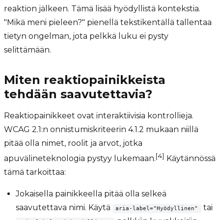
reaktion jälkeen. Tämä lisää hyödyllistä kontekstia.
"Mikä meni pieleen?" pienellä tekstikentällä tallentaa
tietyn ongelman, jota pelkkä luku ei pysty
selittämään.
Miten reaktiopainikkeista
tehdään saavutettavia?
Reaktiopainikkeet ovat interaktiivisia kontrollieja.
WCAG 2.1:n onnistumiskriteerin 4.1.2 mukaan niillä
pitää olla nimet, roolit ja arvot, jotka
[4]
apuvälineteknologia pystyy lukemaan.
Käytännössä
tämä tarkoittaa:
Jokaisella painikkeella pitää olla selkeä
saavutettava nimi. Käytä
tai
aria-label="Hyödyllinen"