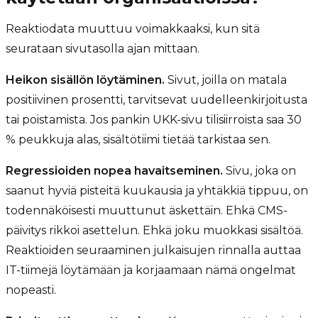
Reaktiodata muuttuu voimakkaaksi, kun sitä
seurataan sivutasolla ajan mittaan.
Heikon sisällön löytäminen.
Sivut, joilla on matala
positiivinen prosentti, tarvitsevat uudelleenkirjoitusta
tai poistamista. Jos pankin UKK-sivu tilisiirroista saa 30
% peukkuja alas, sisältötiimi tietää tarkistaa sen.
Regressioiden nopea havaitseminen.
Sivu, joka on
saanut hyviä pisteitä kuukausia ja yhtäkkiä tippuu, on
todennäköisesti muuttunut äskettäin. Ehkä CMS-
päivitys rikkoi asettelun. Ehkä joku muokkasi sisältöä.
Reaktioiden seuraaminen julkaisujen rinnalla auttaa
IT-tiimejä löytämään ja korjaamaan nämä ongelmat
nopeasti.