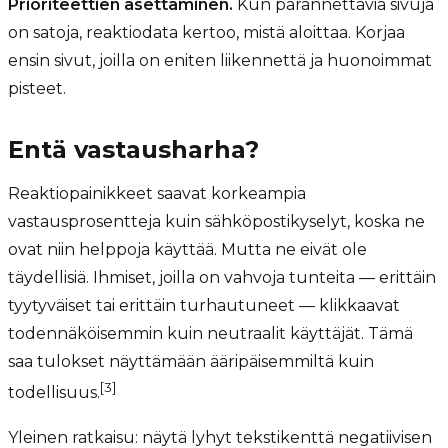
Prioriteettien asettaminen.
Kun parannettavia sivuja
on satoja, reaktiodata kertoo, mistä aloittaa. Korjaa
ensin sivut, joilla on eniten liikennettä ja huonoimmat
pisteet.
Entä vastausharha?
Reaktiopainikkeet saavat korkeampia
vastausprosentteja kuin sähköpostikyselyt, koska ne
ovat niin helppoja käyttää. Mutta ne eivät ole
täydellisiä. Ihmiset, joilla on vahvoja tunteita — erittäin
tyytyväiset tai erittäin turhautuneet — klikkaavat
todennäköisemmin kuin neutraalit käyttäjät. Tämä
saa tulokset näyttämään ääripäisemmiltä kuin
[3]
todellisuus.
Yleinen ratkaisu: näytä lyhyt tekstikenttä negatiivisen