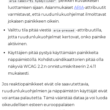
pelkkiin kuvakkeisiin
aria-label="Ei hyödyllinen"
luottamisen sijaan. Asianmukaiset
ARIA
-attribuutit
varmistavat, että ruudunlukuohjelmat ilmoittavat
jokaisen painikkeen oikein.
Valittu tila pitää viestiä
-attribuutilla,
aria-pressed
jotta ruudunlukuohjelmat kertovat, onko painike
aktiivinen.
Käyttäjien pitää pystyä käyttämään painikkeita
näppäimistöllä. Kohdistusindikaattorien pitää olla
näkyviä WCAG 2.2:n onnistumiskriteerin 2.4.11
mukaisesti.
Jos reaktiopainikkeet eivät ole saavutettavia,
ruudunlukuohjelmien ja näppäimistön käyttäjät eivät
voi antaa palautetta. Tämä vääristää dataa ja voi luoda
oikeudellisen esteen eurooppalaisen