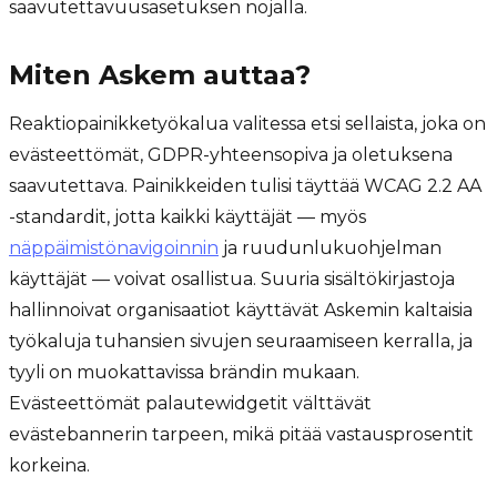
saavutettavuusasetuksen nojalla.
Miten Askem auttaa?
Reaktiopainikketyökalua valitessa etsi sellaista, joka on
evästeettömät, GDPR-yhteensopiva ja oletuksena
saavutettava. Painikkeiden tulisi täyttää WCAG 2.2 AA
-standardit, jotta kaikki käyttäjät — myös
näppäimistönavigoinnin
ja ruudunlukuohjelman
käyttäjät — voivat osallistua. Suuria sisältökirjastoja
hallinnoivat organisaatiot käyttävät Askemin kaltaisia
työkaluja tuhansien sivujen seuraamiseen kerralla, ja
tyyli on muokattavissa brändin mukaan.
Evästeettömät palautewidgetit välttävät
evästebannerin tarpeen, mikä pitää vastausprosentit
korkeina.