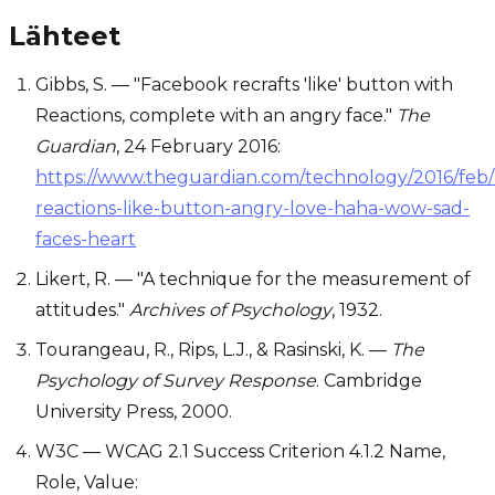
Lähteet
Gibbs, S. — "Facebook recrafts 'like' button with
Reactions, complete with an angry face."
The
Guardian
, 24 February 2016:
https://www.theguardian.com/technology/2016/feb
reactions-like-button-angry-love-haha-wow-sad-
faces-heart
Likert, R. — "A technique for the measurement of
attitudes."
Archives of Psychology
, 1932.
Tourangeau, R., Rips, L.J., & Rasinski, K. —
The
Psychology of Survey Response
. Cambridge
University Press, 2000.
W3C — WCAG 2.1 Success Criterion 4.1.2 Name,
Role, Value: