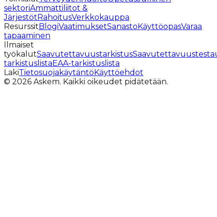
sektori
Ammattiliitot &
Järjestöt
Rahoitus
Verkkokauppa
Resurssit
Blogi
Vaatimukset
Sanasto
Käyttöopas
Varaa
tapaaminen
Ilmaiset
työkalut
Saavutettavuustarkistus
Saavutettavuustesta
tarkistuslista
EAA-tarkistuslista
Laki
Tietosuojakäytäntö
Käyttöehdot
©
2026
Askem.
Kaikki oikeudet pidätetään.