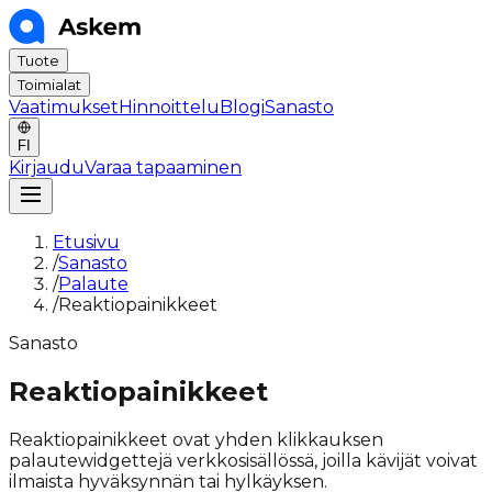
Tuote
Toimialat
Vaatimukset
Hinnoittelu
Blogi
Sanasto
FI
Kirjaudu
Varaa tapaaminen
Etusivu
/
Sanasto
/
Palaute
/
Reaktiopainikkeet
Sanasto
Reaktiopainikkeet
Reaktiopainikkeet ovat yhden klikkauksen
palautewidgettejä verkkosisällössä, joilla kävijät voivat
ilmaista hyväksynnän tai hylkäyksen.