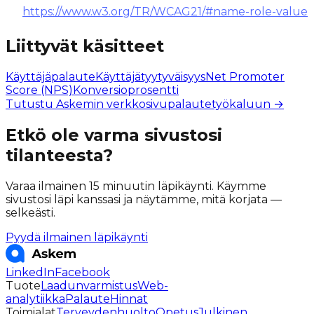
https://www.w3.org/TR/WCAG21/#name-role-value
Liittyvät käsitteet
Käyttäjäpalaute
Käyttäjätyytyväisyys
Net Promoter
Score (NPS)
Konversioprosentti
Tutustu Askemin verkkosivupalautetyökaluun →
Etkö ole varma sivustosi
tilanteesta?
Varaa ilmainen 15 minuutin läpikäynti. Käymme
sivustosi läpi kanssasi ja näytämme, mitä korjata —
selkeästi.
Pyydä ilmainen läpikäynti
LinkedIn
Facebook
Tuote
Laadunvarmistus
Web-
analytiikka
Palaute
Hinnat
Toimialat
Terveydenhuolto
Opetus
Julkinen