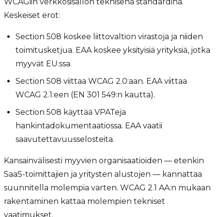
WCAGiin verkkosisällön teknisenä standardina.
Keskeiset erot:
Section 508 koskee liittovaltion virastoja ja niiden
toimitusketjua. EAA koskee yksityisiä yrityksiä, jotka
myyvät EU:ssa.
Section 508 viittaa WCAG 2.0:aan. EAA viittaa
WCAG 2.1:een (EN 301 549:n kautta).
Section 508 käyttää VPATeja
hankintadokumentaatiossa. EAA vaatii
saavutettavuusselosteita.
Kansainvälisesti myyvien organisaatioiden — etenkin
SaaS-toimittajien ja yritysten alustojen — kannattaa
suunnitella molempia varten. WCAG 2.1 AA:n mukaan
rakentaminen kattaa molempien tekniset
vaatimukset.