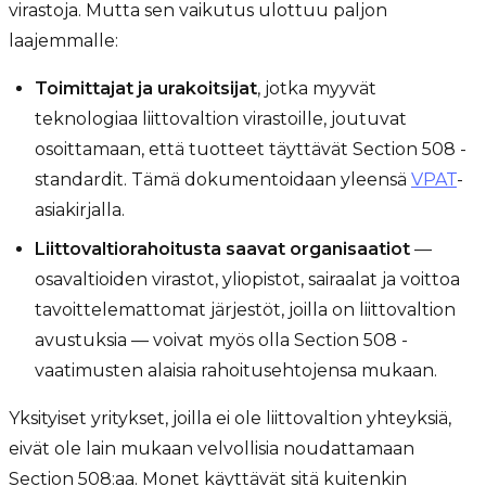
virastoja. Mutta sen vaikutus ulottuu paljon
laajemmalle:
Toimittajat ja urakoitsijat
, jotka myyvät
teknologiaa liittovaltion virastoille, joutuvat
osoittamaan, että tuotteet täyttävät Section 508 -
standardit. Tämä dokumentoidaan yleensä
VPAT
-
asiakirjalla.
Liittovaltiorahoitusta saavat organisaatiot
—
osavaltioiden virastot, yliopistot, sairaalat ja voittoa
tavoittelemattomat järjestöt, joilla on liittovaltion
avustuksia — voivat myös olla Section 508 -
vaatimusten alaisia rahoitusehtojensa mukaan.
Yksityiset yritykset, joilla ei ole liittovaltion yhteyksiä,
eivät ole lain mukaan velvollisia noudattamaan
Section 508:aa. Monet käyttävät sitä kuitenkin