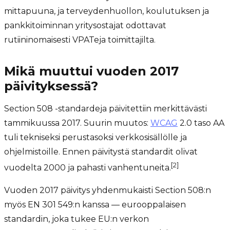
mittapuuna, ja terveydenhuollon, koulutuksen ja
pankkitoiminnan yritysostajat odottavat
rutiininomaisesti VPATeja toimittajilta.
Mikä muuttui vuoden 2017
päivityksessä?
Section 508 -standardeja päivitettiin merkittävästi
tammikuussa 2017. Suurin muutos:
WCAG
2.0 taso AA
tuli tekniseksi perustasoksi verkkosisällölle ja
ohjelmistoille. Ennen päivitystä standardit olivat
[2]
vuodelta 2000 ja pahasti vanhentuneita.
Vuoden 2017 päivitys yhdenmukaisti Section 508:n
myös EN 301 549:n kanssa — eurooppalaisen
standardin, joka tukee EU:n verkon