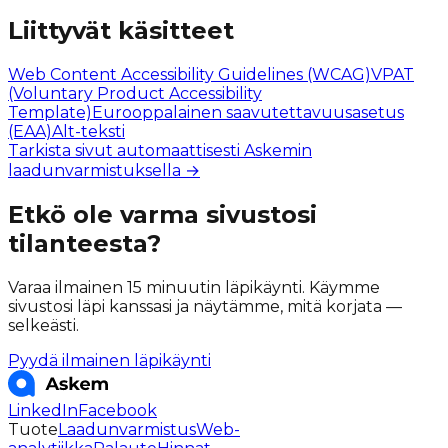
Liittyvät käsitteet
Web Content Accessibility Guidelines (WCAG)
VPAT
(Voluntary Product Accessibility
Template)
Eurooppalainen saavutettavuusasetus
(EAA)
Alt-teksti
Tarkista sivut automaattisesti Askemin
laadunvarmistuksella →
Etkö ole varma sivustosi
tilanteesta?
Varaa ilmainen 15 minuutin läpikäynti. Käymme
sivustosi läpi kanssasi ja näytämme, mitä korjata —
selkeästi.
Pyydä ilmainen läpikäynti
LinkedIn
Facebook
Tuote
Laadunvarmistus
Web-