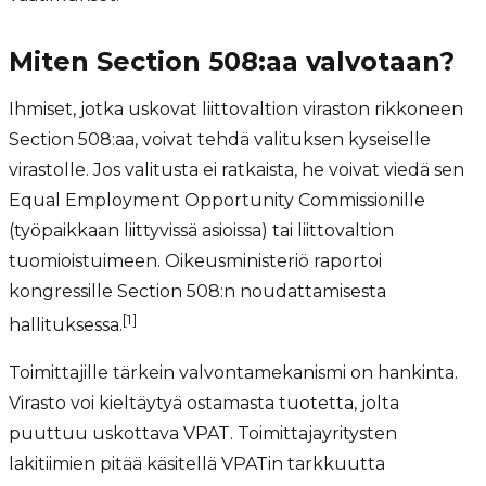
Miten Section 508:aa valvotaan?
Ihmiset, jotka uskovat liittovaltion viraston rikkoneen
Section 508:aa, voivat tehdä valituksen kyseiselle
virastolle. Jos valitusta ei ratkaista, he voivat viedä sen
Equal Employment Opportunity Commissionille
(työpaikkaan liittyvissä asioissa) tai liittovaltion
tuomioistuimeen. Oikeusministeriö raportoi
kongressille Section 508:n noudattamisesta
[1]
hallituksessa.
Toimittajille tärkein valvontamekanismi on hankinta.
Virasto voi kieltäytyä ostamasta tuotetta, jolta
puuttuu uskottava VPAT. Toimittajayritysten
lakitiimien pitää käsitellä VPATin tarkkuutta