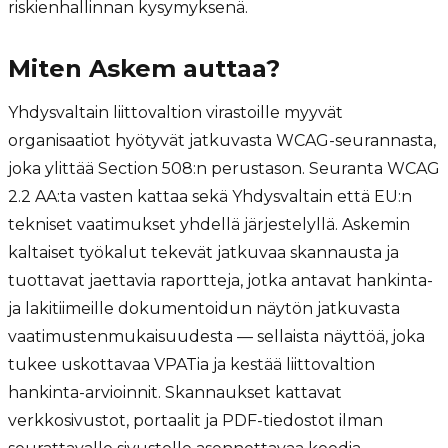
riskienhallinnan kysymyksenä.
Miten Askem auttaa?
Yhdysvaltain liittovaltion virastoille myyvät
organisaatiot hyötyvät jatkuvasta WCAG-seurannasta,
joka ylittää Section 508:n perustason. Seuranta WCAG
2.2 AA:ta vasten kattaa sekä Yhdysvaltain että EU:n
tekniset vaatimukset yhdellä järjestelyllä. Askemin
kaltaiset työkalut tekevät jatkuvaa skannausta ja
tuottavat jaettavia raportteja, jotka antavat hankinta-
ja lakitiimeille dokumentoidun näytön jatkuvasta
vaatimustenmukaisuudesta — sellaista näyttöä, joka
tukee uskottavaa VPATia ja kestää liittovaltion
hankinta-arvioinnit. Skannaukset kattavat
verkkosivustot, portaalit ja PDF-tiedostot ilman