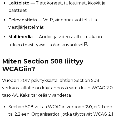
Laitteisto
— Tietokoneet, tulostimet, kioskit ja
päätteet
Televiestintä
— VoIP, videoneuvottelut ja
viestijärjestelmät
Multimedia
— Audio- ja videosisältö, mukaan
[3]
lukien tekstitykset ja äänikuvaukset
Miten Section 508 liittyy
WCAGiin?
Vuoden 2017 päivityksestä lähtien Section 508
verkkosisällölle on käytännössä sama kuin WCAG 2.0
taso AA. Kaksi tärkeää vivahdetta:
Section 508 viittaa WCAGin versioon
2.0
, ei 2.1:een
tai 2.2:een. Organisaatiot, jotka täyttävät WCAG 2.1