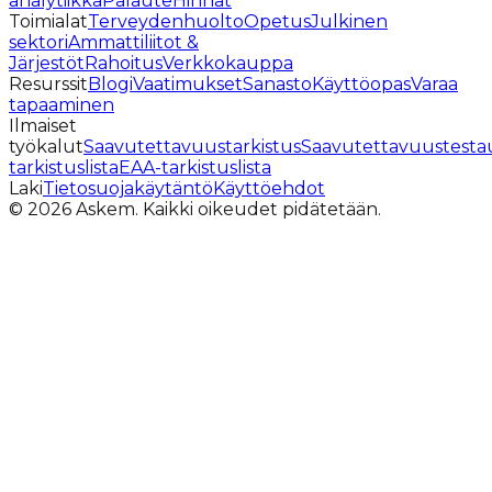
analytiikka
Palaute
Hinnat
Toimialat
Terveydenhuolto
Opetus
Julkinen
sektori
Ammattiliitot &
Järjestöt
Rahoitus
Verkkokauppa
Resurssit
Blogi
Vaatimukset
Sanasto
Käyttöopas
Varaa
tapaaminen
Ilmaiset
työkalut
Saavutettavuustarkistus
Saavutettavuustesta
tarkistuslista
EAA-tarkistuslista
Laki
Tietosuojakäytäntö
Käyttöehdot
©
2026
Askem.
Kaikki oikeudet pidätetään.