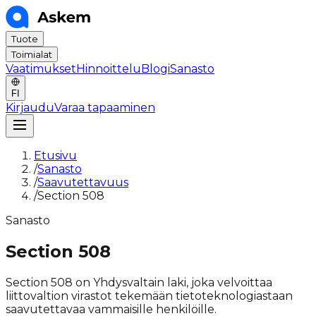
Tuote
Toimialat
Vaatimukset
Hinnoittelu
Blogi
Sanasto
FI
Kirjaudu
Varaa tapaaminen
Etusivu
/
Sanasto
/
Saavutettavuus
/
Section 508
Sanasto
Section 508
Section 508 on Yhdysvaltain laki, joka velvoittaa
liittovaltion virastot tekemään tietoteknologiastaan
saavutettavaa vammaisille henkilöille.