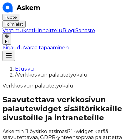
Tuote
Toimialat
Vaatimukset
Hinnoittelu
Blogi
Sanasto
FI
Kirjaudu
Varaa tapaaminen
Etusivu
/
Verkkosivun palautetyökalu
Verkkosivun palautetyökalu
Saavutettava verkkosivun
palautewidget sisältörikkaille
sivustoille ja intraneteille
Askemin “Löysitkö etsimäsi?” -widget kerää
saavutettavaa, GDPR-yhteensopivaa palautetta