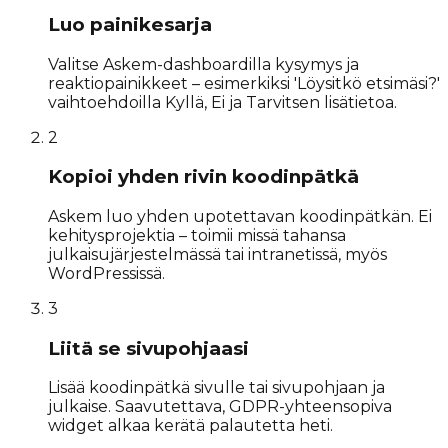
Luo painikesarja
Valitse Askem-dashboardilla kysymys ja
reaktiopainikkeet – esimerkiksi 'Löysitkö etsimäsi?'
vaihtoehdoilla Kyllä, Ei ja Tarvitsen lisätietoa.
2
Kopioi yhden rivin koodinpätkä
Askem luo yhden upotettavan koodinpätkän. Ei
kehitysprojektia – toimii missä tahansa
julkaisujärjestelmässä tai intranetissä, myös
WordPressissä.
3
Liitä se sivupohjaasi
Lisää koodinpätkä sivulle tai sivupohjaan ja
julkaise. Saavutettava, GDPR-yhteensopiva
widget alkaa kerätä palautetta heti.