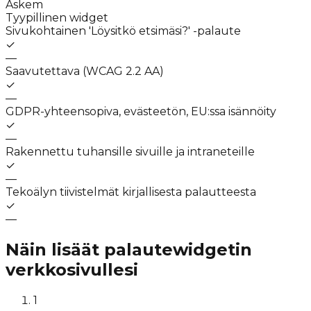
Askem
Tyypillinen widget
Sivukohtainen 'Löysitkö etsimäsi?' -palaute
✓
—
Saavutettava (WCAG 2.2 AA)
✓
—
GDPR-yhteensopiva, evästeetön, EU:ssa isännöity
✓
—
Rakennettu tuhansille sivuille ja intraneteille
✓
—
Tekoälyn tiivistelmät kirjallisesta palautteesta
✓
—
Näin lisäät palautewidgetin
verkkosivullesi
1