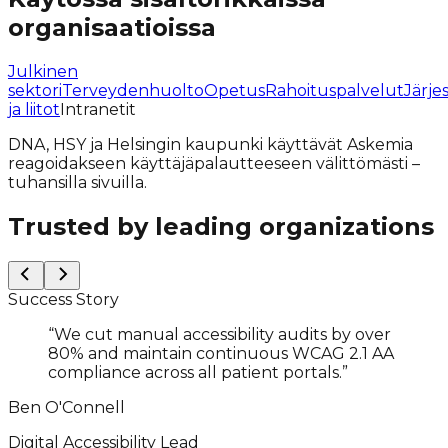
organisaatioissa
Julkinen
sektori
Terveydenhuolto
Opetus
Rahoituspalvelut
Järje
ja liitot
Intranetit
DNA, HSY ja Helsingin kaupunki käyttävät Askemia
reagoidakseen käyttäjäpalautteeseen välittömästi –
tuhansilla sivuilla.
Trusted by leading organizations
Success Story
“
We cut manual accessibility audits by over
80% and maintain continuous WCAG 2.1 AA
compliance across all patient portals.
”
Ben O'Connell
Digital Accessibility Lead