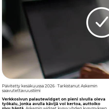
Päivitetty kesäkuussa 2026 · Tarkistanut Askemin
saavutettavuustiimi
Verkkosivun palautewidget on pieni sivulla oleva
työkalu, jonka avulla kävijä voi kertoa, auttoiko
sivu häntä.
Askemin widget kysyy yhden kysymyksen