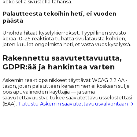
kokoisella sivustolla tahansa.
Palautteesta tekoihin heti, ei vuoden
päästä
Unohda hitaat kyselykierrokset. Tyypillinen sivusto
kerää 10–25 reaktiota tuhatta sivulatausta kohden,
joten kuulet ongelmista heti, et vasta vuosikyselyssä.
Rakennettu saavutettavuutta,
GDPR:ää ja hankintaa varten
Askemin reaktiopainikkeet täyttävät WCAG 2.2 AA -
tason, joten palautteen kerääminen ei koskaan sulje
pois apuvälineiden käyttäjiä — ja sama
saavutettavuustyö tukee saavutettavuusselostettasi
(EAA).
Tutustu Askemin saavutettavuusvalvontaan →